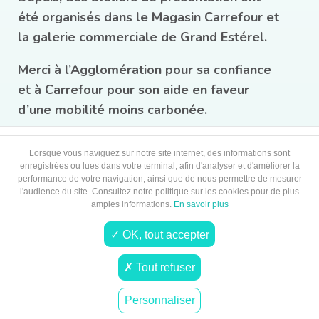
été organisés dans le Magasin Carrefour et
la galerie commerciale de Grand Estérel.
Merci à l’Agglomération pour sa confiance
et à Carrefour pour son aide en faveur
d’une mobilité moins carbonée.
A PROPOS
ENSEIGNES
ACTUALITÉS
INFOS PRATIQUES
OFFRES D'EMPLOI
CONTACT
Lorsque vous naviguez sur notre site internet, des informations sont
enregistrées ou lues dans votre terminal, afin d'analyser et d'améliorer la
performance de votre navigation, ainsi que de nous permettre de mesurer
l'audience du site. Consultez notre politique sur les cookies pour de plus
amples informations.
En savoir plus
✓ OK, tout accepter
✗ Tout refuser
Utiliser les caractères OpenDyslexic
2026 © GRAND ESTÉREL Tous droits réservés |
Mentions légales
Personnaliser
|
Contact
|
Gestion des cookies